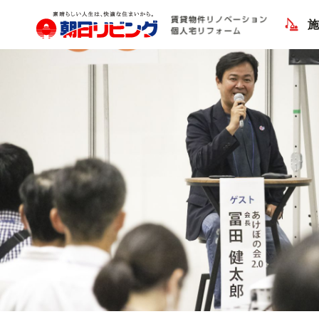
Previous Image
Next Image
IMG_4302