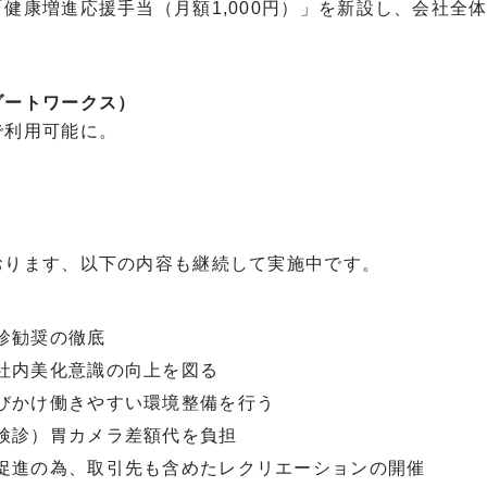
健康増進応援手当（月額1,000円）」を新設し、会社全
。
ゾートワークス）
で利用可能に。
おります、以下の内容も継続して実施中です。
診勧奨の徹底
社内美化意識の向上を図る
びかけ働きやすい環境整備を行う
検診）胃カメラ差額代を負担
促進の為、取引先も含めたレクリエーションの開催