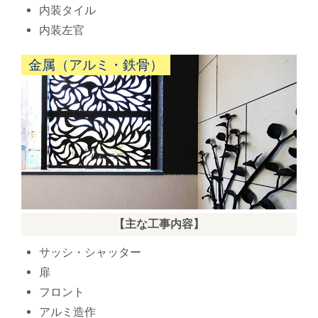
内装タイル
内装左官
金属（アルミ・鉄骨）
【主な工事内容】
サッシ・シャッター
扉
フロント
アルミ造作